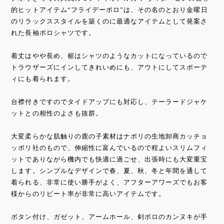
的ヒットアイテム“フライデーポロ”は、その名のとおり金曜日
のリラックススタイルを築くのに最適なアイテムとして発案さ
れた長袖ポロシャツです。
着丈はやや長め、裾はシャツのようなカットになっているので
トラウザーズにインしてきれいめにも、アウトにしてスポーテ
ィにも着られます。
台襟付きですのでタイドアップにも対応し、テーラードジャケ
ットとの相性のよさも抜群。
大変柔らかな肌触りの鹿の子素材はナポリの生地卸商カッチョ
ッポリ社のもので、伸縮性に富んでいるので程よいスリムフィ
ットでありながら機内でも快適に過ごせ、出張時にも大変重宝
します。シンプルなデザインで春、夏、秋、冬と年間を通して
着られる、非常に使い勝手がよく、アフターアワーズでもお客
様からのリピート率が非常に高いアイテムです。
ボタン付け、ガゼット、アームホール、剣ボロのカンヌキが手