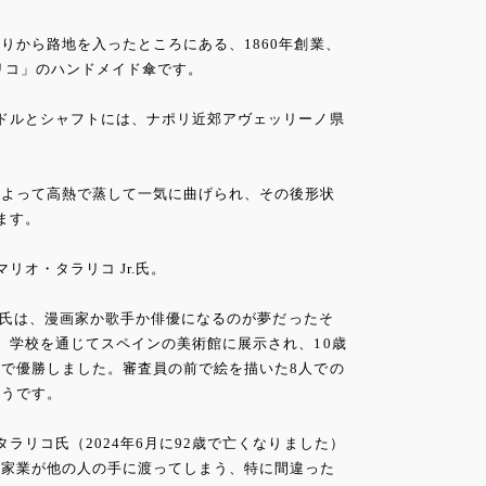
りから路地を入ったところにある、1860年創業、
リコ」のハンドメイド傘です。
ドルとシャフトには、ナポリ近郊アヴェッリーノ県
によって高熱で蒸して一気に曲げられ、その後形状
ます。
リオ・タラリコ Jr.氏。
r.氏は、漫画家か歌手か俳優になるのが夢だったそ
、学校を通じてスペインの美術館に展示され、10歳
で優勝しました。審査員の前で絵を描いた8人での
そうです。
ラリコ氏（2024年6月に92歳で亡くなりました）
、家業が他の人の手に渡ってしまう、特に間違った