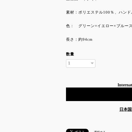
素材：ポリエステル100％、ハン
色： グリーン×イエロー×ブルー
長さ：約94cm
数量
Internat
日本国