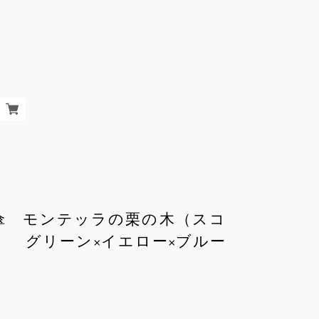
ICO 傘 モンテッラの栗の木（スコ
） グリーン×イエロー×ブルー