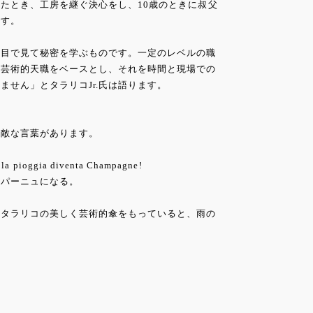
たとき、工房を継ぐ決心をし、10歳のときに叔父
です。
の目で見て秘密を学ぶものです。一定のレベルの職
の芸術的天職をベースとし、それを時間と現場での
ません」とタラリコJr.氏は語ります。
素敵な言葉があります。
o la pioggia diventa Champagne!
ンパーニュになる。
るタラリコの美しく芸術的傘をもっていると、雨の