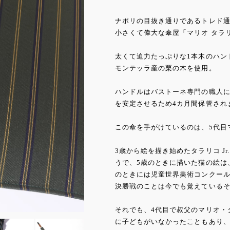
ナポリの目抜き通りであるトレド通
小さくて偉大な傘屋「マリオ タラ
太くて迫力たっぷりな1本木のハン
モンテッラ産の栗の木を使用。
ハンドルはバストーネ専門の職人
を安定させるため4カ月間保管され
この傘を手がけているのは、5代目マ
3歳から絵を描き始めたタラリコ J
うで、5歳のときに描いた猫の絵は
のときには児童世界美術コンクール
決勝戦のことは今でも覚えている
それでも、4代目で叔父のマリオ・タ
に子どもがいなかったこともあり