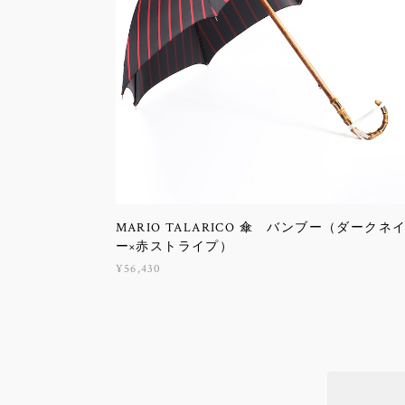
MARIO TALARICO 傘 バンブー（ダークネ
ー×赤ストライプ）
¥56,430