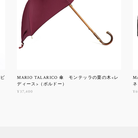
イビ
MARIO TALARICO 傘 モンテッラの栗の木<レ
M
ディース>（ボルドー）
ネ
¥37,400
¥6