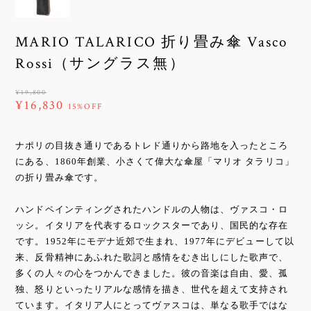
MARIO TALARICO 折り畳み傘 Vasco
Rossi（サングラス無）
¥19,800
¥16,830
15%OFF
ナポリの目抜き通りであるトレド通りから路地を入ったところ
にある、1860年創業、小さくて偉大な傘屋「マリオ タラリコ」
の折り畳み傘です。
ハンドペインティングされたハンドルの人物は、ヴァスコ・ロ
ッシ。イタリアを代表するロックスターであり、国民的な存在
です。1952年にモデナ近郊で生まれ、1977年にデビューして以
来、反骨精神にあふれた歌詞と感情をむき出しにした歌声で、
多くの人々の心をつかんできました。彼の音楽は自由、愛、孤
独、怒りといったリアルな感情を描き、世代を超えて支持され
ています。イタリア人にとってヴァスコは、単なる歌手ではな