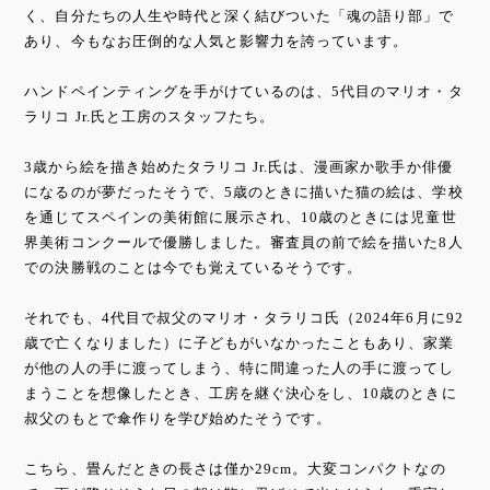
く、自分たちの人生や時代と深く結びついた「魂の語り部」で
あり、今もなお圧倒的な人気と影響力を誇っています。
ハンドペインティングを手がけているのは、5代目のマリオ・タ
ラリコ Jr.氏と工房のスタッフたち。
3歳から絵を描き始めたタラリコ Jr.氏は、漫画家か歌手か俳優
になるのが夢だったそうで、5歳のときに描いた猫の絵は、学校
を通じてスペインの美術館に展示され、10歳のときには児童世
界美術コンクールで優勝しました。審査員の前で絵を描いた8人
での決勝戦のことは今でも覚えているそうです。
それでも、4代目で叔父のマリオ・タラリコ氏（2024年6月に92
歳で亡くなりました）に子どもがいなかったこともあり、家業
が他の人の手に渡ってしまう、特に間違った人の手に渡ってし
まうことを想像したとき、工房を継ぐ決心をし、10歳のときに
叔父のもとで傘作りを学び始めたそうです。
こちら、畳んだときの長さは僅か29cm。大変コンパクトなの