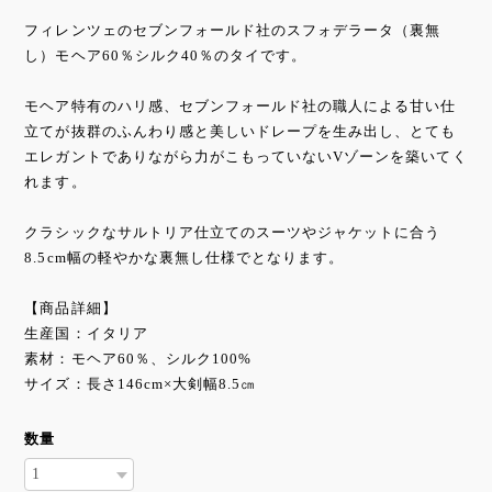
フィレンツェのセブンフォールド社のスフォデラータ（裏無
し）モヘア60％シルク40％のタイです。
モヘア特有のハリ感、セブンフォールド社の職人による甘い仕
立てが抜群のふんわり感と美しいドレープを生み出し、とても
エレガントでありながら力がこもっていないVゾーンを築いてく
れます。
クラシックなサルトリア仕立てのスーツやジャケットに合う
8.5cm幅の軽やかな裏無し仕様でとなります。
【商品詳細】
生産国：イタリア
素材：モヘア60％、シルク100%
サイズ：長さ146cm×大剣幅8.5㎝
数量