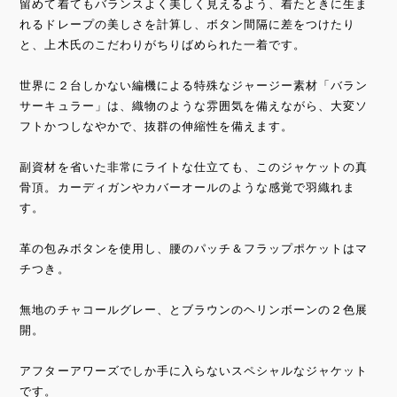
留めて着てもバランスよく美しく見えるよう、着たときに生ま
れるドレープの美しさを計算し、ボタン間隔に差をつけたり
と、上木氏のこだわりがちりばめられた一着です。
世界に２台しかない編機による特殊なジャージー素材「バラン
サーキュラー」は、織物のような雰囲気を備えながら、大変ソ
フトかつしなやかで、抜群の伸縮性を備えます。
副資材を省いた非常にライトな仕立ても、このジャケットの真
骨頂。カーディガンやカバーオールのような感覚で羽織れま
す。
革の包みボタンを使用し、腰のパッチ＆フラップポケットはマ
チつき。
無地のチャコールグレー、とブラウンのヘリンボーンの２色展
開。
アフターアワーズでしか手に入らないスペシャルなジャケット
です。