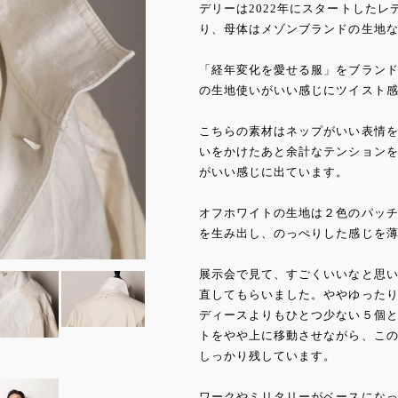
デリーは2022年にスタートした
り、母体はメゾンブランドの生地
「経年変化を愛せる服」をブランド
の生地使いがいい感じにツイスト
こちらの素材はネップがいい表情
いをかけたあと余計なテンション
がいい感じに出ています。
オフホワイトの生地は２色のパッ
を生み出し、のっぺりした感じを
展示会で見て、すごくいいなと思
直してもらいました。ややゆった
ディースよりもひとつ少ない５個
トをやや上に移動させながら、こ
しっかり残しています。
ワークやミリタリーがベースにな