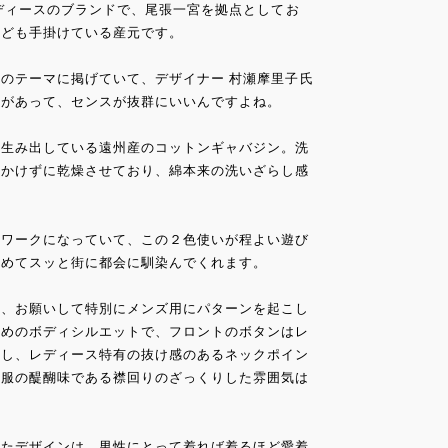
レディースのブランドで、尾張一宮を拠点としてお
なども手掛けている産元です。
のテーマに掲げていて、デザイナー 村瀬摩里子氏
感があって、センスが抜群にいいんですよね。
を生み出している遠州産のコットンギャバジン。洗
をかけずに乾燥させており、綿本来の洗いざらし感
チワークになっていて、この２色使いが程よい遊び
薄めてスッと街に都会に馴染んでくれます。
い、お願いして特別にメンズ用にパターンを起こし
りめのボディシルエットで、フロントのボタンはレ
とし、レディース特有の抜け感のあるネックポイン
の服の醍醐味である襟回りのざっくりした雰囲気は
ったデザインは、男性にとって着れば着るほど愛着