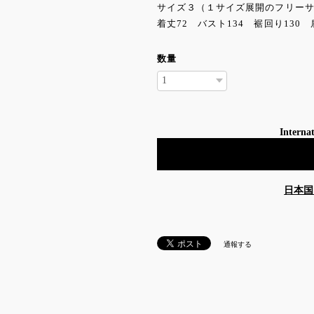
サイズ３（１サイズ展開のフリーサ
着丈72 バスト134 裾回り130 
数量
Internat
日本国
通報する