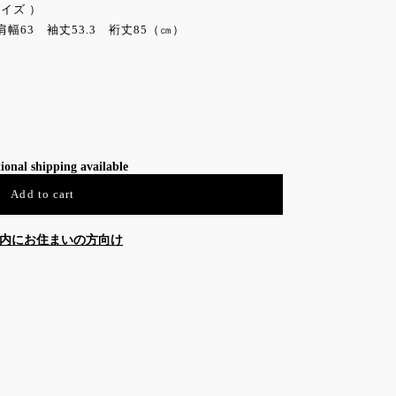
イズ ）
肩幅63 袖丈53.3 裄丈85（㎝）
ional shipping available
Add to cart
内にお住まいの方向け