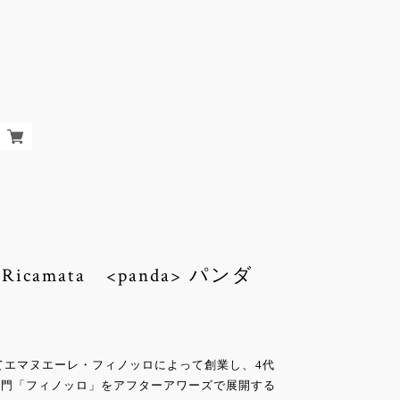
 Ricamata <panda> パンダ
にてエマヌエーレ・フィノッロによって創業し、4代
名門「フィノッロ」をアフターアワーズで展開する