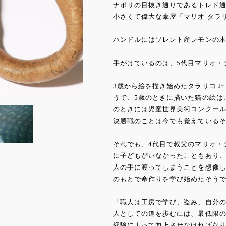
ナポリの目抜き通りであるトレド通
小さくて偉大な傘屋「マリオ タラ
ハンドルにはソレント産レモンの
手がけているのは、5代目マリオ・タラ
3歳から絵を描き始めたタラリコ J
うで、5歳のときに描いた猫の絵は
のときには児童世界美術コンクール
決勝戦のことは今でも覚えている
それでも、4代目で叔父のマリオ・タ
に子どもがいなかったこともあり
人の手に渡ってしまうことを想像し
のもとで傘作りを学び始めたそう
「職人は工房で学び、盗み、自分
人としての道を歩むには、最低限
経験によって向上させなければなり