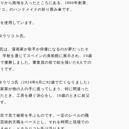
りから路地を入ったところにある、1860年創業、
リコ」のハンドメイドの折り畳み傘です。
木を使用しています。
リコ Jr.氏。
r.氏は、漫画家か歌手か俳優になるのが夢だったそ
、学校を通じてスペインの美術館に展示され、10歳
で優勝しました。審査員の前で絵を描いた8人での
そうです。
ラリコ氏（2024年6月に92歳で亡くなりました）
、家業が他の人の手に渡ってしまう、特に間違った
たとき、工房を継ぐ決心をし、10歳のときに叔父
です。
の目で見て秘密を学ぶものです。一定のレベルの職
の芸術的天職をベースとし、それを時間と現場での
ません」とタラリコJr.氏は語ります。