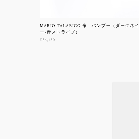
MARIO TALARICO 傘 バンブー（ダークネ
ー×赤ストライプ）
¥56,430