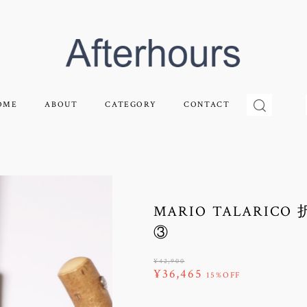
OME
ABOUT
CATEGORY
CONTACT
MARIO TALAR
③
¥42,900
¥36,465
15%OFF